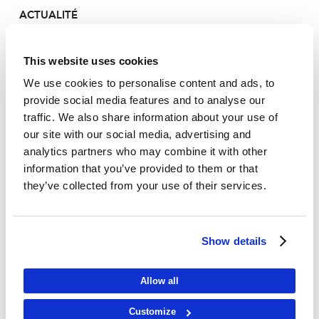
ACTUALITÉ
LE PORTEFEUILLE
This website uses cookies
CONTACT
We use cookies to personalise content and ads, to
provide social media features and to analyse our
traffic. We also share information about your use of
our site with our social media, advertising and
ACCUEIL
analytics partners who may combine it with other
information that you’ve provided to them or that
ACTUALITÉ
they’ve collected from your use of their services.
LE PORTEFEUILLE
Show details
CONTACT
Allow all
Customize
Visit Pattern Energy Global