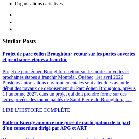
Organisations caritatives
Similar Posts
Projet de parc éolien Broughton : retour sur les portes ouvertes
et prochaines étapes à franchir
Projet de parc éolien Broughton : retour sur les portes ouvertes et
prochaines étapes à franchir Montréal, Québec, 1er avril 2026
Plusieurs autorisations environnementales sont attendues avant le
début des travaux de déboisement du Parc éolien Broughton, prévus
à l’automne 2027, dans un projet qui doit prendre forme sur des
terres privées des municipalités de Saint-Pierre-de-Broughton, […]
LIRE L’HISTOIRE COMPLÈTE
Pattern Energy annonce une prise de participation de la part
d’un consortium dirigé par APG et ART